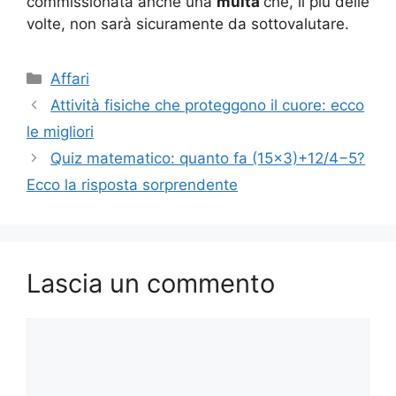
commissionata anche una
multa
che, il più delle
volte, non sarà sicuramente da sottovalutare.
Categorie
Affari
Attività fisiche che proteggono il cuore: ecco
le migliori
Quiz matematico: quanto fa (15×3)+12/4−5?
Ecco la risposta sorprendente
Lascia un commento
Commento