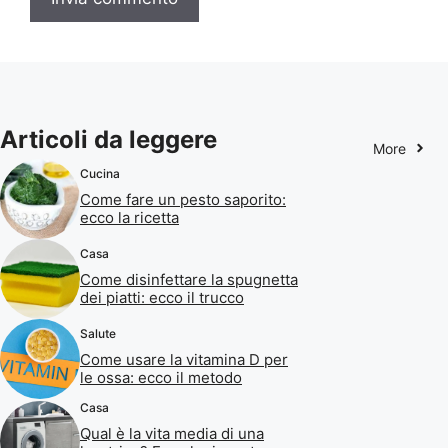
Articoli da leggere
More
Cucina
Come fare un pesto saporito:
ecco la ricetta
Casa
Come disinfettare la spugnetta
dei piatti: ecco il trucco
Salute
Come usare la vitamina D per
le ossa: ecco il metodo
Casa
Qual è la vita media di una