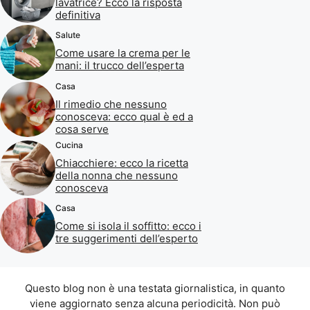
lavatrice? Ecco la risposta
definitiva
Salute
Come usare la crema per le
mani: il trucco dell’esperta
Casa
Il rimedio che nessuno
conosceva: ecco qual è ed a
cosa serve
Cucina
Chiacchiere: ecco la ricetta
della nonna che nessuno
conosceva
Casa
Come si isola il soffitto: ecco i
tre suggerimenti dell’esperto
Questo blog non è una testata giornalistica, in quanto
viene aggiornato senza alcuna periodicità. Non può